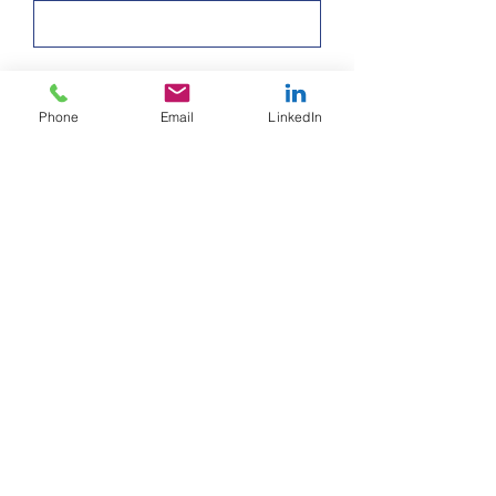
Nom
Phone
Email
LinkedIn
E-mail
Message
Envoyer