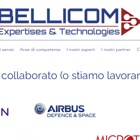
i servizi
Aree di competenza
I nostri esperti
I nostri partner
C
ollaborato (o stiamo lavoran