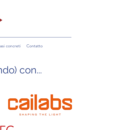
asi concreti
Contatto
do) con...